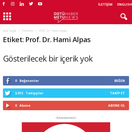
İLETIŞIM
ENGLISH
Ana Sayfa
Etiketler
Prof. Dr. Hami Alpas
Etiket: Prof. Dr. Hami Alpas
Gösterilecek bir içerik yok
0
Beğenenler
BEĞEN
3,912
Takipçiler
TAKIP ET
0
Abone
ABONE OL
- Advertisement -