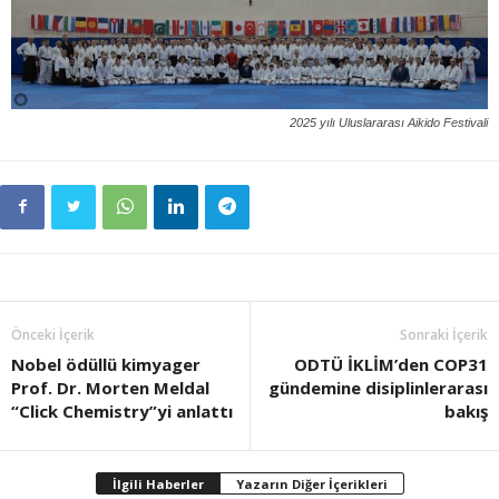
2025 yılı Uluslararası Aikido Festivali
Önceki İçerik
Sonraki İçerik
Nobel ödüllü kimyager
ODTÜ İKLİM’den COP31
Prof. Dr. Morten Meldal
gündemine disiplinlerarası
“Click Chemistry”yi anlattı
bakış
İlgili Haberler
Yazarın Diğer İçerikleri