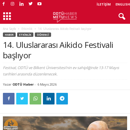
İLETIŞIM
ENGLISH
Ana Sayfa
Etkinlik
14. Uluslararası Aikido Festivali başlıyor
HABER
ETKINLIK
ÖĞRENCI
14. Uluslararası Aikido Festivali
başlıyor
Festival, ODTÜ ve Bilkent Üniversitesi’nin ev sahipliğinde 13-17 Mayıs
tarihleri arasında düzenlenecek.
Yazar
ODTÜ Haber
-
6 Mayıs 2026