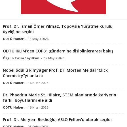
Prof. Dr. İsmail Ömer Yılmaz, TopoAsia Yürütme Kurulu
üyeliğine seçildi
ODTÜ Haber
-
18 Mayıs 2026
ODTÜ İKLİM’den COP31 gündemine disiplinlerarası bakış
Özgün Evrim Sayılkan
-
12 Mayıs 2026
Nobel ödüllü kimyager Prof. Dr. Morten Meldal “Click
Chemistry”yi anlattı
ODTÜ Haber
-
16 Nisan 2026
Dr. Phaedria Marie St. Hilaire, STEM alanlarında kariyerin
farklı boyutlarını ele aldı
ODTÜ Haber
-
16 Nisan 2026
Prof. Dr. Meryem Beklioğlu, ASLO Fellow’u olarak seçildi
ODTÜ Haber
-
23 Şubat 2026