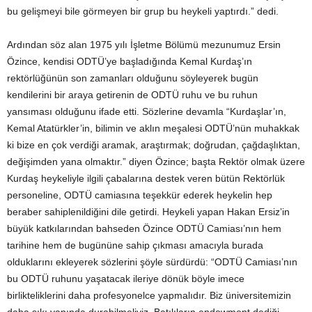
bu gelişmeyi bile görmeyen bir grup bu heykeli yaptırdı.” dedi.
Ardından söz alan 1975 yılı İşletme Bölümü mezunumuz Ersin
Özince, kendisi ODTÜ’ye başladığında Kemal Kurdaş’ın
rektörlüğünün son zamanları olduğunu söyleyerek bugün
kendilerini bir araya getirenin de ODTÜ ruhu ve bu ruhun
yansıması olduğunu ifade etti. Sözlerine devamla “Kurdaşlar’ın,
Kemal Atatürkler’in, bilimin ve aklın meşalesi ODTÜ’nün muhakkak
ki bize en çok verdiği aramak, araştırmak; doğrudan, çağdaşlıktan,
değişimden yana olmaktır.” diyen Özince; başta Rektör olmak üzere
Kurdaş heykeliyle ilgili çabalarına destek veren bütün Rektörlük
personeline, ODTÜ camiasına teşekkür ederek heykelin hep
beraber sahiplenildiğini dile getirdi. Heykeli yapan Hakan Ersiz’in
büyük katkılarından bahseden Özince ODTÜ Camiası’nın hem
tarihine hem de bugününe sahip çıkması amacıyla burada
olduklarını ekleyerek sözlerini şöyle sürdürdü: “ODTÜ Camiası’nın
bu ODTÜ ruhunu yaşatacak ileriye dönük böyle imece
birlikteliklerini daha profesyonelce yapmalıdır. Biz üniversitemizin