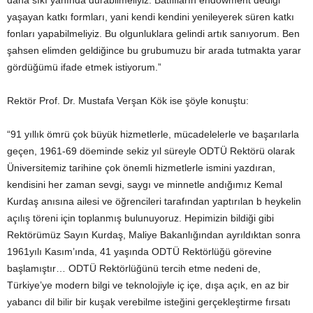
daha sıkı yanında durabilmeliyiz. Batılıların endowment dediği
yaşayan katkı formları, yani kendi kendini yenileyerek süren katkı
fonları yapabilmeliyiz. Bu olgunluklara gelindi artık sanıyorum. Ben
şahsen elimden geldiğince bu grubumuzu bir arada tutmakta yarar
gördüğümü ifade etmek istiyorum.”
Rektör Prof. Dr. Mustafa Verşan Kök ise şöyle konuştu:
“91 yıllık ömrü çok büyük hizmetlerle, mücadelelerle ve başarılarla
geçen, 1961-69 döeminde sekiz yıl süreyle ODTÜ Rektörü olarak
Üniversitemiz tarihine çok önemli hizmetlerle ismini yazdıran,
kendisini her zaman sevgi, saygı ve minnetle andığımız Kemal
Kurdaş anısına ailesi ve öğrencileri tarafından yaptırılan b heykelin
açılış töreni için toplanmış bulunuyoruz. Hepimizin bildiği gibi
Rektörümüz Sayın Kurdaş, Maliye Bakanlığından ayrıldıktan sonra
1961yılı Kasım’ında, 41 yaşında ODTÜ Rektörlüğü görevine
başlamıştır… ODTÜ Rektörlüğünü tercih etme nedeni de,
Türkiye’ye modern bilgi ve teknolojiyle iç içe, dışa açık, en az bir
yabancı dil bilir bir kuşak verebilme isteğini gerçekleştirme fırsatı