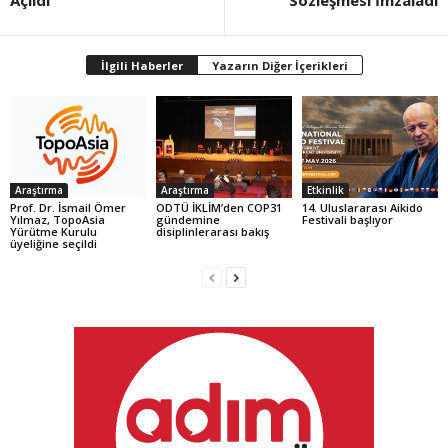
Açıldı
Sözleşmesi İmzaladı
İlgili Haberler
Yazarın Diğer İçerikleri
Araştırma
Araştırma
Etkinlik
Prof. Dr. İsmail Ömer
ODTÜ İKLİM’den COP31
14. Uluslararası Aikido
Yılmaz, TopoAsia
gündemine
Festivali başlıyor
Yürütme Kurulu
disiplinlerarası bakış
üyeliğine seçildi