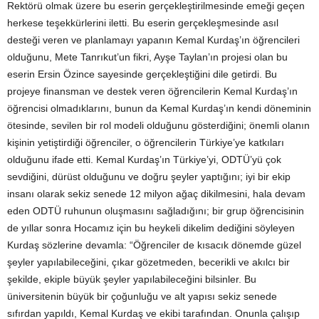
Rektörü olmak üzere bu eserin gerçekleştirilmesinde emeği geçen
herkese teşekkürlerini iletti. Bu eserin gerçekleşmesinde asıl
desteği veren ve planlamayı yapanın Kemal Kurdaş’ın öğrencileri
olduğunu, Mete Tanrıkut’un fikri, Ayşe Taylan’ın projesi olan bu
eserin Ersin Özince sayesinde gerçekleştiğini dile getirdi. Bu
projeye finansman ve destek veren öğrencilerin Kemal Kurdaş’ın
öğrencisi olmadıklarını, bunun da Kemal Kurdaş’ın kendi döneminin
ötesinde, sevilen bir rol modeli olduğunu gösterdiğini; önemli olanın
kişinin yetiştirdiği öğrenciler, o öğrencilerin Türkiye’ye katkıları
olduğunu ifade etti. Kemal Kurdaş’ın Türkiye’yi, ODTÜ’yü çok
sevdiğini, dürüst olduğunu ve doğru şeyler yaptığını; iyi bir ekip
insanı olarak sekiz senede 12 milyon ağaç dikilmesini, hala devam
eden ODTÜ ruhunun oluşmasını sağladığını; bir grup öğrencisinin
de yıllar sonra Hocamız için bu heykeli dikelim dediğini söyleyen
Kurdaş sözlerine devamla: “Öğrenciler de kısacık dönemde güzel
şeyler yapılabileceğini, çıkar gözetmeden, becerikli ve akılcı bir
şekilde, ekiple büyük şeyler yapılabileceğini bilsinler. Bu
üniversitenin büyük bir çoğunluğu ve alt yapısı sekiz senede
sıfırdan yapıldı, Kemal Kurdaş ve ekibi tarafından. Onunla çalışıp