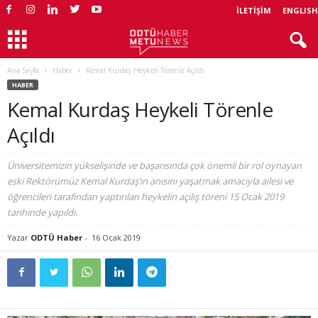
İLETIŞIM
ENGLISH
Ana Sayfa
Haber
Kemal Kurdaş Heykeli Törenle Açıldı
HABER
Kemal Kurdaş Heykeli Törenle
Açıldı
Üniversitemizin yükselişinde ve başarısında çok önemli bir rol oynayan
eski Rektörümüz Kemal Kurdaş’ın anısını yaşatmak amacıyla ailesi ve
öğrencileri tarafından yaptırılan heykelin açılış töreni 15 Ocak 2019
tarihinde yapıldı.
Yazar
ODTÜ Haber
-
16 Ocak 2019