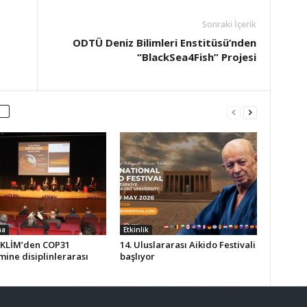
Sonraki İçerik
ODTÜ Deniz Bilimleri Enstitüsü’nden
“BlackSea4Fish” Projesi
ma
Etkinlik
KLİM’den COP31
14. Uluslararası Aikido Festivali
ine disiplinlerarası
başlıyor