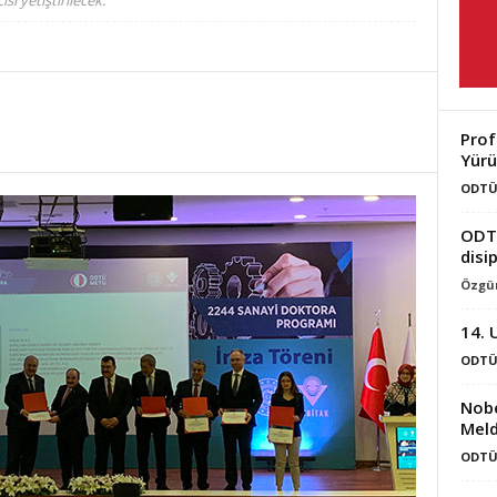
i yetiştirilecek.
Prof
Yürü
ODTÜ
ODT
disip
Özgün
14. 
ODTÜ
Nobe
Meld
ODTÜ