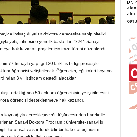
Dr. 
alan
aldı
ODTÜ
ayide ihtiyaç duyulan doktora derecesine sahip nitelikli
ğiyle yetiştirilmesine yönelik başlatılan “2244 Sanayi
eye hak kazanan projeler için imza töreni düzenlendi.
in 77 firmayla yaptığı 120 farklı iş birliği projesiyle
tora öğrencisi yetiştirilecek. Öğrenciler, eğitimleri boyunca
ardından 3 yıl istihdam desteği alacaklar.
uşu ortaklığında 50 doktora öğrencisinin yetiştirilmesini
ktora öğrencisi desteklenmeye hak kazandı.
san kaynağıyla gerçekleşeceği düşüncesinden hareketle,
zırlanan Sanayi Doktora Programı; üniversite-sanayi iş
değil, kurumsal ve sürdürülebilir bir hale dönüşmesini
rine çok önemli katkılar sunacak.