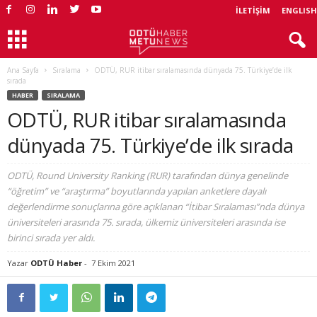
İLETIŞIM
ENGLISH
Ana Sayfa
Sıralama
ODTÜ, RUR itibar sıralamasında dünyada 75. Türkiye’de ilk
sırada
HABER
SIRALAMA
ODTÜ, RUR itibar sıralamasında
dünyada 75. Türkiye’de ilk sırada
ODTÜ, Round University Ranking (RUR) tarafından dünya genelinde
“öğretim” ve “araştırma” boyutlarında yapılan anketlere dayalı
değerlendirme sonuçlarına göre açıklanan “İtibar Sıralaması”nda dünya
üniversiteleri arasında 75. sırada, ülkemiz üniversiteleri arasında ise
birinci sırada yer aldı.
Yazar
ODTÜ Haber
-
7 Ekim 2021