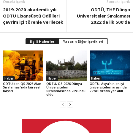
Önceki İçerik
Sonraki İçerik
2019-2020 akademik yılı
ODTÜ, THE Dünya
ODTÜ Lisansüstü Ödülleri
Üniversiteler Sıralaması
çevrim içi törenle verilecek
2022’de ilk 500’de
İlgili Haberler
Yazarın Diğer İçerikleri
Haber
Haber
Haber
ODTÜ’den QS 2026 Alan
ODTÜ, QS 2026 Dünya
ODTÜ, Asya’nın en iyi
Sıralaması’nda küresel
Üniversiteleri
üniversiteleri arasında
başarı
Sıralaması’nda 269’uncu
72’nci sırada yer aldı
oldu