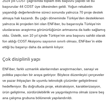
2024 yılı COST çağrısında toplam 846 başvuru yapıldı ve bu
başvurular 44 COST üye ülkesinden geldi. Yoğun rekabetin
yaşandığı değerlendirme süreci sonunda yalnızca 70 proje destek
almaya hak kazandı. Bu çağrı döneminde Türkiye’den desteklenen
yalnızca iki projeden biri olan ENFiber, bu başarısıyla Türkiye’nin
uluslararası araştırma görünürlüğünün artmasına da katkı sağlamış
oldu. Üstelik, son 10 yıl içinde Türkiye’nin ana başvuru sahibi olarak
fon aldığı COST Aksiyonu sayısının sınırlı olması, ENFiber’in elde
ettiği bu başarıyı daha da anlamlı kılıyor.
Çok disiplinli yapı
ENFiber, farklı uzmanlık alanlarından araştırmacıları, sanayi ve
politika yapıcıları bir araya getiriyor. Böylece düzenleyici çerçeveler
ve pazar ihtiyaçları ile uyumlu teknolojik çözümler geliştirilmesi
hedefleniyor. Bu doğrultuda proje, ekstraksiyon, karakterizasyon,
ürün geliştirme, sürdürülebilirlik ve yaygınlaştırma olmak üzere beş
ana çalışma grubuna bölünerek yapılandırıldı.