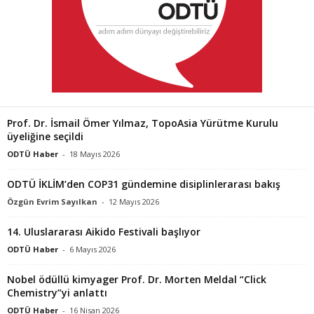
Prof. Dr. İsmail Ömer Yılmaz, TopoAsia Yürütme Kurulu
üyeliğine seçildi
ODTÜ Haber
-
18 Mayıs 2026
ODTÜ İKLİM’den COP31 gündemine disiplinlerarası bakış
Özgün Evrim Sayılkan
-
12 Mayıs 2026
14. Uluslararası Aikido Festivali başlıyor
ODTÜ Haber
-
6 Mayıs 2026
Nobel ödüllü kimyager Prof. Dr. Morten Meldal “Click
Chemistry”yi anlattı
ODTÜ Haber
-
16 Nisan 2026