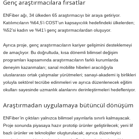
Genç araştırmacılara fırsatlar
ENFiber ağı, 34 ülkeden 65 araştırmacıyı bir araya getiriyor.
Katılımcıların %64,5’i COST’un kapsayıcılık hedefindeki ülkelerden;
%52’si kadın ve %41’i genç araştırmacılardan oluşuyor.
Ayrıca proje, genç araştırmacıların kariyer gelişimini desteklemeyi
de amaçlıyor. Bu doğrultuda, kısa dönemli bilimsel değişim
programları kapsamında araştırmacıların farklı kurumlarda
deneyim kazanmaları; sanal mobilite hibeleri aracılığıyla
uluslararası ortak çalışmalar yürütmeleri; sanayi-akademi iş birlikleri
yoluyla sektörel tecrübe edinmeleri ve ayrıca düzenlenecek eğitim
okulları sayesinde uzmanlık alanlarını derinleştirmeleri hedefleniyor.
Araştırmadan uygulamaya bütüncül dönüşüm
ENFiber’in çıktıları yalnızca bilimsel yayınlarla sınırlı kalmayacak.
Proje sonunda piyasaya hazır prototip ürünler geliştirilecek; yeni lif
bazlı ürünler ve teknolojiler oluşturulacak; ayrıca düzenleyici