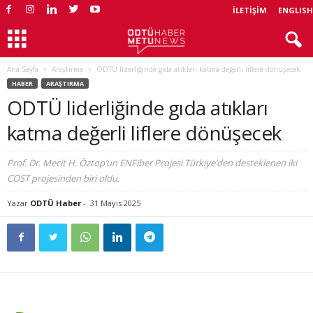
İLETIŞIM
ENGLISH
Ana Sayfa
Araştırma
ODTÜ liderliğinde gıda atıkları katma değerli liflere dönüşecek
HABER
ARAŞTIRMA
ODTÜ liderliğinde gıda atıkları
katma değerli liflere dönüşecek
Prof. Dr. Mecit H. Öztop’un ENFiber Projesi Türkiye’den desteklenen iki
COST projesinden biri oldu.
Yazar
ODTÜ Haber
-
31 Mayıs 2025