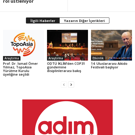
rol üstleniyor
İlgili Haberler
Yazarın Diğer İçerikleri
Araştırma
Araştırma
Etkinlik
Prof. Dr. İsmail Ömer
ODTÜ İKLİM’den COP31
14. Uluslararası Aikido
Yılmaz, TopoAsia
gündemine
Festivali başlıyor
Yürütme Kurulu
disiplinlerarası bakış
üyeliğine seçildi