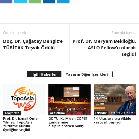
Önceki İçerik
Sonraki İçerik
Doç. Dr. Çağatay Dengiz’e
Prof. Dr. Meryem Beklioğlu,
TÜBİTAK Teşvik Ödülü
ASLO Fellow’u olarak
seçildi
İlgili Haberler
Yazarın Diğer İçerikleri
Araştırma
Araştırma
Etkinlik
Prof. Dr. İsmail Ömer
ODTÜ İKLİM’den COP31
14. Uluslararası Aikido
Yılmaz, TopoAsia
gündemine
Festivali başlıyor
Yürütme Kurulu
disiplinlerarası bakış
üyeliğine seçildi