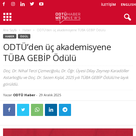
İLETIŞIM
ENGLISH
Ana Sayfa
Haber
ODTÜ’den üç akademisyene TÜBA GEBİP Ödülü
HABER
ÖDÜL
ODTÜ’den üç akademisyene
TÜBA GEBİP Ödülü
Doç. Dr. Nihal Terzi Çizmeciğolu, Dr. Öğr. Üyesi Dilay Zeynep Karadöller
Astarlıoğlu ve Doç. Dr. Sezen Kışlal, 2025 yılı TÜBA GEBİP Ödülü’ne layık
görüldü.
Yazar
ODTÜ Haber
-
29 Aralık 2025