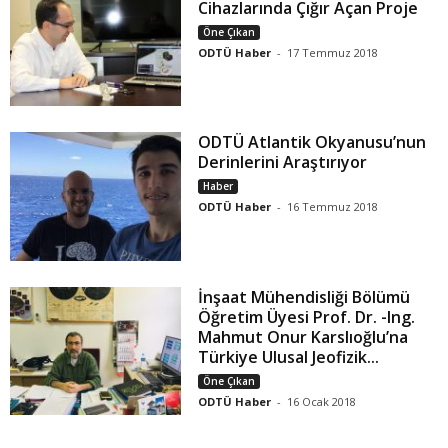
Cihazlarında Çığır Açan Proje
Öne Çıkan
ODTÜ Haber
-
17 Temmuz 2018
ODTÜ Atlantik Okyanusu’nun
Derinlerini Araştırıyor
Haber
ODTÜ Haber
-
16 Temmuz 2018
İnşaat Mühendisliği Bölümü
Öğretim Üyesi Prof. Dr. -Ing.
Mahmut Onur Karslıoğlu’na
Türkiye Ulusal Jeofizik...
Öne Çıkan
ODTÜ Haber
-
16 Ocak 2018