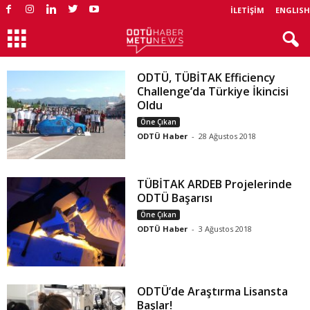
İLETIŞIM
ENGLISH
ODTÜ, TÜBİTAK Efficiency
Challenge’da Türkiye İkincisi
Oldu
Öne Çıkan
ODTÜ Haber
-
28 Ağustos 2018
TÜBİTAK ARDEB Projelerinde
ODTÜ Başarısı
Öne Çıkan
ODTÜ Haber
-
3 Ağustos 2018
ODTÜ’de Araştırma Lisansta
Başlar!