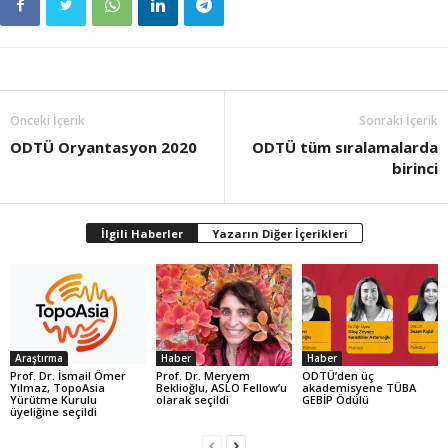
Önceki İçerik
Sonraki İçerik
ODTÜ Oryantasyon 2020
ODTÜ tüm sıralamalarda
birinci
İlgili Haberler
Yazarın Diğer İçerikleri
Araştırma
Haber
Haber
Prof. Dr. İsmail Ömer
Prof. Dr. Meryem
ODTÜ’den üç
Yılmaz, TopoAsia
Beklioğlu, ASLO Fellow’u
akademisyene TÜBA
Yürütme Kurulu
olarak seçildi
GEBİP Ödülü
üyeliğine seçildi