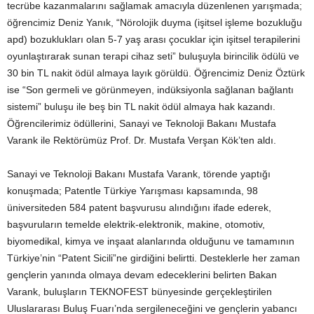
tecrübe kazanmalarını sağlamak amacıyla düzenlenen yarışmada;
öğrencimiz Deniz Yanık, “Nörolojik duyma (işitsel işleme bozukluğu
apd) bozuklukları olan 5-7 yaş arası çocuklar için işitsel terapilerini
oyunlaştırarak sunan terapi cihaz seti” buluşuyla birincilik ödülü ve
30 bin TL nakit ödül almaya layık görüldü. Öğrencimiz Deniz Öztürk
ise “Son germeli ve görünmeyen, indüksiyonla sağlanan bağlantı
sistemi” buluşu ile beş bin TL nakit ödül almaya hak kazandı.
Öğrencilerimiz ödüllerini, Sanayi ve Teknoloji Bakanı Mustafa
Varank ile Rektörümüz Prof. Dr. Mustafa Verşan Kök’ten aldı.
Sanayi ve Teknoloji Bakanı Mustafa Varank, törende yaptığı
konuşmada; Patentle Türkiye Yarışması kapsamında, 98
üniversiteden 584 patent başvurusu alındığını ifade ederek,
başvuruların temelde elektrik-elektronik, makine, otomotiv,
biyomedikal, kimya ve inşaat alanlarında olduğunu ve tamamının
Türkiye’nin “Patent Sicili”ne girdiğini belirtti. Desteklerle her zaman
gençlerin yanında olmaya devam edeceklerini belirten Bakan
Varank, buluşların TEKNOFEST bünyesinde gerçekleştirilen
Uluslararası Buluş Fuarı’nda sergileneceğini ve gençlerin yabancı