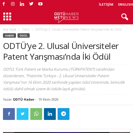
İLETIŞIM
ENGLISH
Ana Sayfa
Ödül
ODTÜ’ye 2. Ulusal Üniversiteler Patent Yarışması’nda İki Ödül
HABER
ÖDÜL
ODTÜ’ye 2. Ulusal Üniversiteler
Patent Yarışması’nda İki Ödül
ODTÜ; Türk Patent ve Marka Kurumu (TÜRKPATENT) tarafından
düzenlenen, "Patentle Türkiye - 2. Ulusal Üniversiteler Patent
Yarışması"nın 16 Ekim 2020 tarihinde yapılan ödül töreninde, birincilik
ödülü dahil olmak üzere iki ödüle layık görüldü.
Yazar
ODTÜ Haber
-
19 Ekim 2020