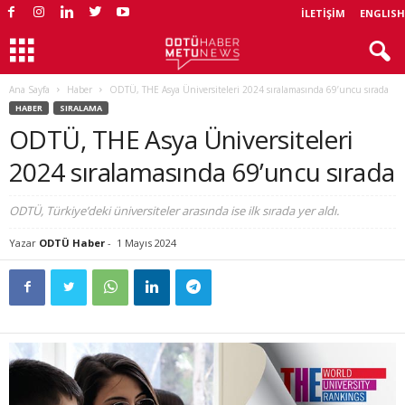
İLETIŞIM
ENGLISH
Ana Sayfa
Haber
ODTÜ, THE Asya Üniversiteleri 2024 sıralamasında 69’uncu sırada
HABER
SIRALAMA
ODTÜ, THE Asya Üniversiteleri
2024 sıralamasında 69’uncu sırada
ODTÜ, Türkiye’deki üniversiteler arasında ise ilk sırada yer aldı.
Yazar
ODTÜ Haber
-
1 Mayıs 2024