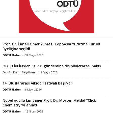
Prof. Dr. İsmail Ömer Yılmaz, TopoAsia Yürütme Kurulu
üyeliğine seçildi
ODTÜ Haber
-
18 Mayıs 2026
ODTÜ İKLİM’den COP31 gündemine disiplinlerarası bakış
Özgün Evrim Sayılkan
-
12 Mayıs 2026
14. Uluslararası Aikido Festivali başlıyor
ODTÜ Haber
-
6 Mayıs 2026
Nobel ödüllü kimyager Prof. Dr. Morten Meldal “Click
Chemistry”yi anlattı
ODTÜ Haber
-
16 Nisan 2026