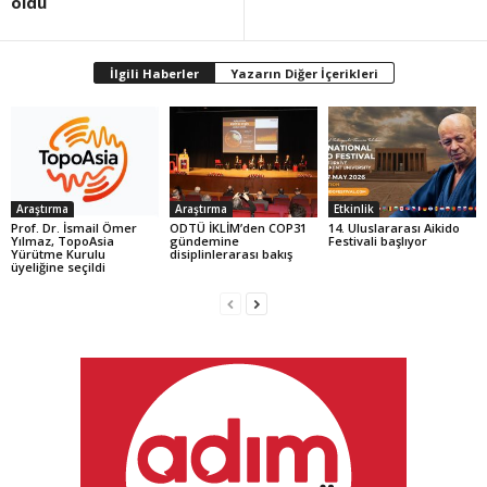
oldu
İlgili Haberler
Yazarın Diğer İçerikleri
Araştırma
Araştırma
Etkinlik
Prof. Dr. İsmail Ömer
ODTÜ İKLİM’den COP31
14. Uluslararası Aikido
Yılmaz, TopoAsia
gündemine
Festivali başlıyor
Yürütme Kurulu
disiplinlerarası bakış
üyeliğine seçildi