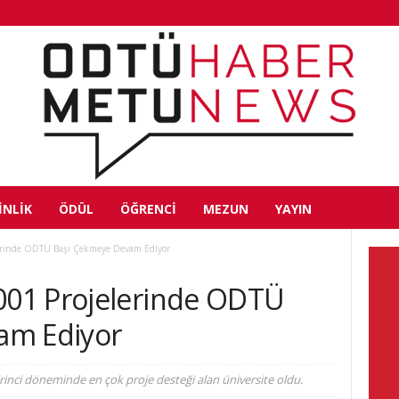
INLIK
ÖDÜL
ÖĞRENCI
MEZUN
YAYIN
erinde ODTÜ Başı Çekmeye Devam Ediyor
01 Projelerinde ODTÜ
am Ediyor
inci döneminde en çok proje desteği alan üniversite oldu.