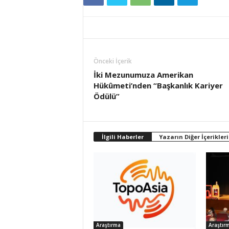
Önceki İçerik
İki Mezunumuza Amerikan
Hükûmeti’nden “Başkanlık Kariyer
Ödülü”
İlgili Haberler
Yazarın Diğer İçerikleri
Araştırma
Araştır