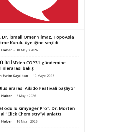
. Dr. İsmail Ömer Yılmaz, TopoAsia
tme Kurulu üyeliğine seçildi
 Haber
-
18 Mayıs 2026
Ü İKLİM’den COP31 gündemine
linlerarası bakış
 Evrim Sayılkan
-
12 Mayıs 2026
Uluslararası Aikido Festivali başlıyor
 Haber
-
6 Mayıs 2026
l ödüllü kimyager Prof. Dr. Morten
al “Click Chemistry”yi anlattı
 Haber
-
16 Nisan 2026