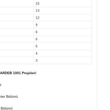
15
13
12
9
6
6
5
4
3
RDEB 1001 Projeleri:
i
imler Bölümü
i Bölümü