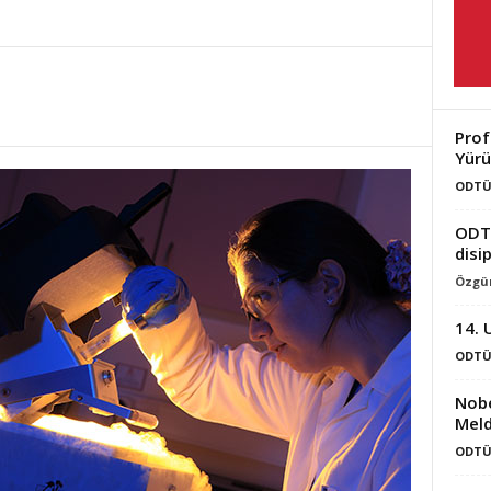
Prof
Yürü
ODTÜ
ODT
disip
Özgün
14. 
ODTÜ
Nobe
Meld
ODTÜ